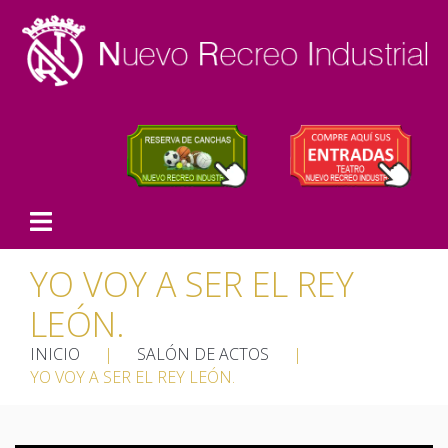
YO VOY A SER EL REY
LEÓN.
INICIO
|
SALÓN DE ACTOS
|
YO VOY A SER EL REY LEÓN.