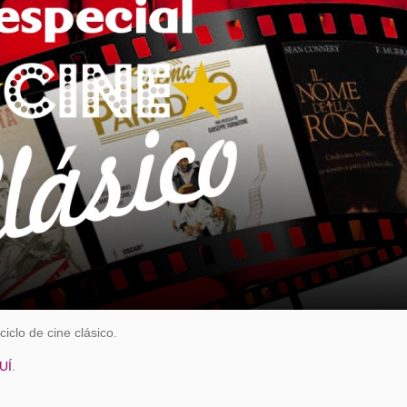
iclo de cine clásico.
UÍ
.