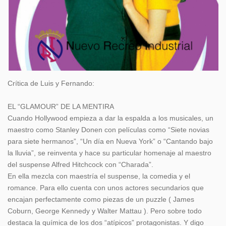
Crítica de Luis y Fernando:
EL “GLAMOUR” DE LA MENTIRA
Cuando Hollywood empieza a dar la espalda a los musicales, un
maestro como Stanley Donen con películas como “Siete novias
para siete hermanos”, “Un día en Nueva York” o “Cantando bajo
la lluvia”, se reinventa y hace su particular homenaje al maestro
del suspense Alfred Hitchcock con “Charada”.
En ella mezcla con maestría el suspense, la comedia y el
romance. Para ello cuenta con unos actores secundarios que
encajan perfectamente como piezas de un puzzle ( James
Coburn, George Kennedy y Walter Mattau ). Pero sobre todo
destaca la química de los dos “atípicos” protagonistas. Y digo