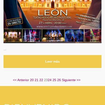
...
Leer más
<<
Anterior
20
21
22
23
24
25
26
Siguiente
>>