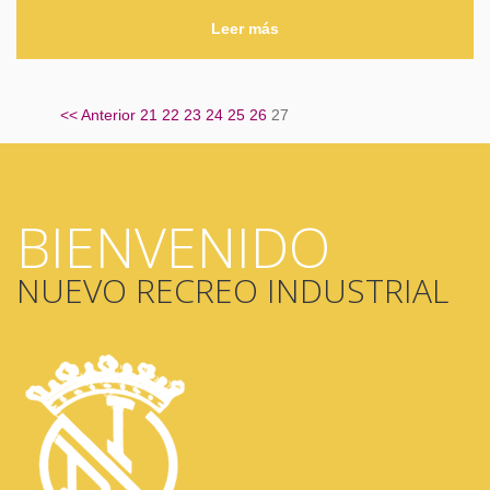
Leer más
<<
Anterior
21
22
23
24
25
26
27
BIENVENIDO
NUEVO RECREO INDUSTRIAL