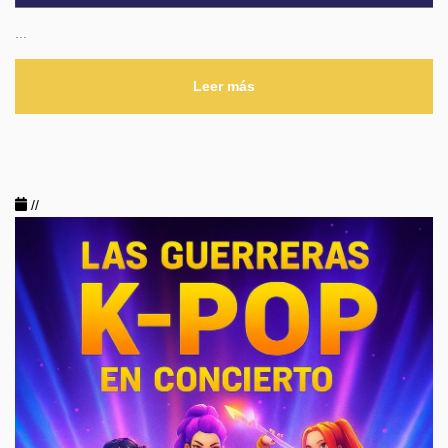
...
Leer más
//